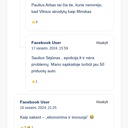
Paulius Arbas tai čia tie, kurie nenorėjo,
kad Vilnius atrodytų kaip Minskas
8
Facebook User
Atsakyti
17 vasario, 2024,
15:59
Saulius Sėjūnas , epolicija.lt ir nėra
problemų. Mano sąskaitoje turbūt jau 50
priduotų auto.
1
Facebook User
Atsakyti
16 vasario, 2024,
21:25
Kaip sakant – „ekonomina ir inovuoja”
2
1