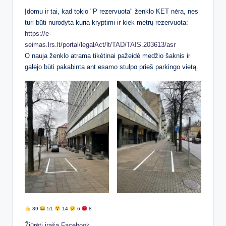
Įdomu ir tai, kad tokio "P rezervuota" ženklo KET nėra, nes
turi būti nurodyta kuria kryptimi ir kiek metrų rezervuota:
https://e-
seimas.lrs.lt/portal/legalAct/lt/TAD/TAIS.203613/asr
O nauja ženklo atrama tikėtinai pažeidė medžio šaknis ir
galėjo būti pakabinta ant esamo stulpo prieš parkingo vietą.
89
51
14
6
8
Žiūrėti įrašą Facebook