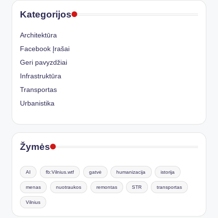
Kategorijos
Architektūra
Facebook Įrašai
Geri pavyzdžiai
Infrastruktūra
Transportas
Urbanistika
Žymės
AI
fb:Vilnius.wtf
gatvė
humanizacija
istorija
menas
nuotraukos
remontas
STR
transportas
Vilnius