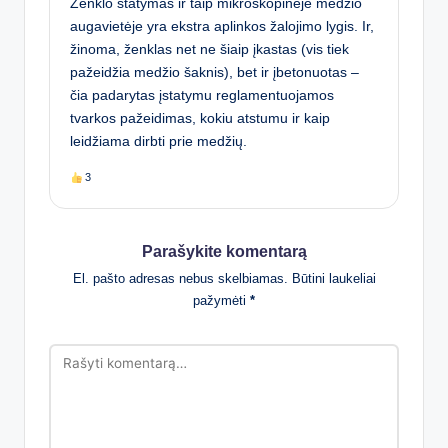
Ženklo statymas ir taip mikroskopinėje medžio
augavietėje yra ekstra aplinkos žalojimo lygis. Ir,
žinoma, ženklas net ne šiaip įkastas (vis tiek
pažeidžia medžio šaknis), bet ir įbetonuotas –
čia padarytas įstatymu reglamentuojamos
tvarkos pažeidimas, kokiu atstumu ir kaip
leidžiama dirbti prie medžių.
3
Parašykite komentarą
El. pašto adresas nebus skelbiamas.
Būtini laukeliai
pažymėti
*