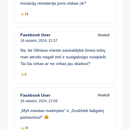
inovacijų ministerija jums viskas ok?
19
Facebook User
Atsakyti
16 vasario, 2024,
21:57
Na, be Vilniaus miesto savivaldybė žinios tokių
man atrodo negali imti ir susigalvojęs nusipiešt.
Tai čia cirkas ar ne cirkas jau skaitosi?
6
Facebook User
Atsakyti
16 vasario, 2024,
22:09
„Myli miestas mašinytes” ir „Gražinkit šaligatvį
parkavimui!”
10