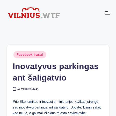
Skip
to
VI
content
Komforto
zona
L
nesibaigia
N
ties
buto
I
durimis
Posted
Facebook Įrašai
U
in
Inovatyvus parkingas
S.
W
ant šaligatvio
T
16 vasario, 2024
F
Prie Ekonomikos ir inovacijų ministerijos kažkas įsirengė
sau inovatyvų parkingą ant šaligatvio. Update: Eimin sako,
kad ne jie, o galimai Vilniaus miesto savivaldybė .