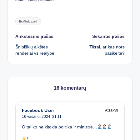
Tags:
fb:Vilnius.wtf
Post
Ankstesnis įrašas
Sekantis įrašas
Šnipiškių aikštės
Tikrai, ar kas nors
navigation
renderiai vs realybė
pasikeitė?
16 komentarų
Facebook User
Atsakyti
16 vasario, 2024,
21:11
O tai ko ne kitokia politika ir ministrė…
1