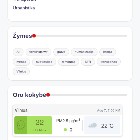
Urbanistika
Žymės
AI
fb:Vilnius.wtf
gatvė
humanizacija
istorija
menas
nuotraukos
remontas
STR
transportas
Vilnius
Oro kokybė
Vilnius
Aug 7, 7:00 PM
32
3
PM2.5
µg/m
22
℃
2
US AQI+