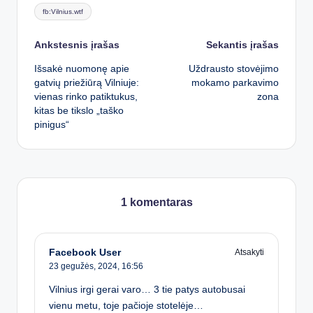
Tags:
fb:Vilnius.wtf
Post
Ankstesnis įrašas
Sekantis įrašas
Išsakė nuomonę apie
Uždrausto stovėjimo
navigation
gatvių priežiūrą Vilniuje:
mokamo parkavimo
vienas rinko patiktukus,
zona
kitas be tikslo „taško
pinigus“
1 komentaras
Facebook User
Atsakyti
23 gegužės, 2024,
16:56
Vilnius irgi gerai varo… 3 tie patys autobusai
vienu metu, toje pačioje stotelėje…