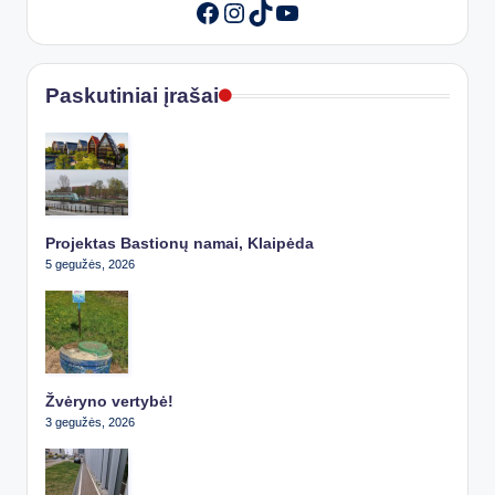
Instagram
TikTok
YouTube
Facebook
Paskutiniai įrašai
Projektas Bastionų namai, Klaipėda
5 gegužės, 2026
Žvėryno vertybė!
3 gegužės, 2026