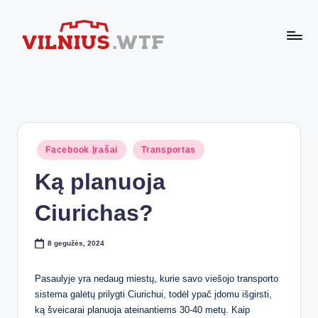
Skip
to
VI
content
Komforto
zona
L
nesibaigia
N
ties
buto
I
durimis
Posted
Facebook Įrašai
Transportas
U
in
Ką planuoja
S.
W
Ciurichas?
T
8 gegužės, 2024
F
Pasaulyje yra nedaug miestų, kurie savo viešojo transporto
sistema galėtų prilygti Ciurichui, todėl ypač įdomu išgirsti,
ką šveicarai planuoja ateinantiems 30-40 metų. Kaip