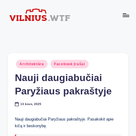
Skip
to
VI
content
Komforto
zona
L
nesibaigia
N
ties
buto
I
durimis
Posted
Architektūra
Facebook Įrašai
U
in
Nauji daugiabučiai
S.
W
Paryžiaus pakraštyje
T
13 kovo, 2025
F
Nauji daugiabučiai Paryžiaus pakraštyje. Pasakokit apie
kičą ir beskonybę.