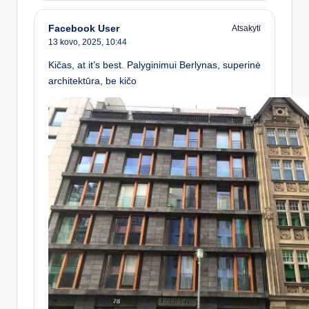
Facebook User
Atsakyti
13 kovo, 2025,
10:44
Kičas, at it’s best. Palyginimui Berlynas, superinė
architektūra, be kičo