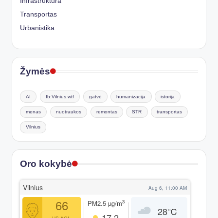
Infrastruktūra
Transportas
Urbanistika
Žymės
AI
fb:Vilnius.wtf
gatvė
humanizacija
istorija
menas
nuotraukos
remontas
STR
transportas
Vilnius
Oro kokybė
Vilnius
Aug 6, 11:00 AM
66
3
PM2.5
µg/m
28
℃
17.2