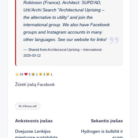
Robinson (France). Architect: SUPD'AD,
Urb'Archi Search "Architectural Uprising –
the alternative to utility" and join the
international group. We also have Facebook
groups and Instagram accounts in many
other languages. See our website for links!
Shared from
Architectural Uprising – International
·
2025-03-12
55
5
1
3
1
Žiūrėti įrašą Facebook
Tags:
fb:Vilnius.wtf
Post
Ankstesnis įrašas
Sekantis įrašas
Dvejuose Lenkijos
Hydrogen is bullshit ir
navigation
miestuose sustabdyta
scam