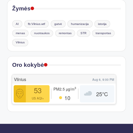
Žymės
AI
fb:Vilnius.wtf
gatvė
humanizacija
istorija
menas
nuotraukos
remontas
STR
transportas
Vilnius
Oro kokybė
Vilnius
Aug 6, 9:00 PM
53
3
PM2.5
µg/m
25
℃
10
US AQI+