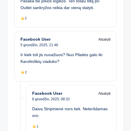
Pasaka be jokios logikos. Ten toliau tiltą po
Outlet sankryžos reikia dar vieną statyti.
2
Facebook User
Atsakyti
5 gruodžio, 2025,
21:46
Ir kiek toli jis nuvažiuos? Nuo Pilaitės galo iki
Karoliniškių viaduko?
2
Facebook User
Atsakyti
6 gruodžio, 2025,
08:32
Daiva Stripinienė nors tiek. Neteršdamas
oro.
1