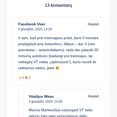
13 komentarų
Facebook User
Atsakyti
5 gruodžio, 2025,
14:26
Ir tam, kad prie tramvajaus prieit, bent 3 minutes
prastypsoti prie šviesoforo, išlipus – dar 3 (nes
prioritetas – automobiliams), tada dar palaukt 20
minučių autobuso (kadangi yra tramvajus, tai
nebėginį VT reikia „optimizuoti“), kuris nuveš iki
reikiamos vietos, jėėė
2
2
Vitalijus Weax
Atsakyti
5 gruodžio, 2025,
14:30
Marius Markevičius vaziuojant VT kelio
viduriu toks pats vaziuojamuju daliu