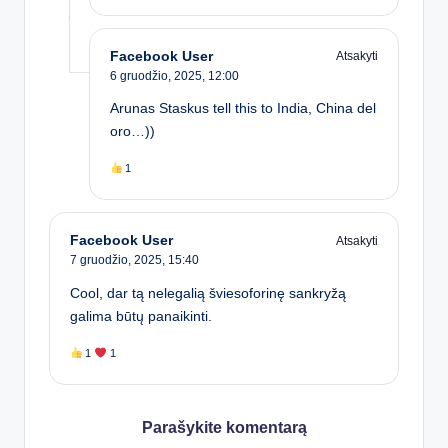
Facebook User
Atsakyti
6 gruodžio, 2025,
12:00
Arunas Staskus tell this to India, China del
oro…))
1
Facebook User
Atsakyti
7 gruodžio, 2025,
15:40
Cool, dar tą nelegalią šviesoforinę sankryžą
galima būtų panaikinti.
1
1
Parašykite komentarą