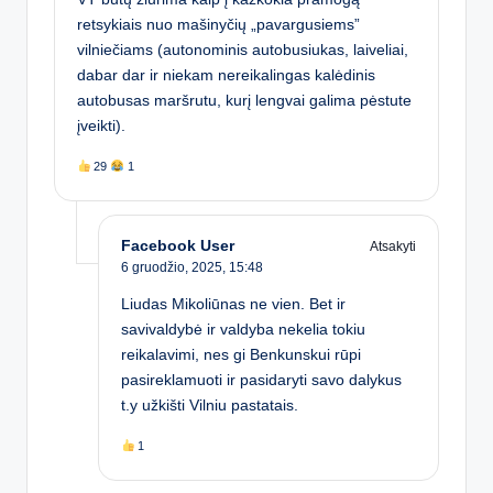
retsykiais nuo mašinyčių „pavargusiems”
vilniečiams (autonominis autobusiukas, laiveliai,
dabar dar ir niekam nereikalingas kalėdinis
autobusas maršrutu, kurį lengvai galima pėstute
įveikti).
29
1
Facebook User
Atsakyti
6 gruodžio, 2025,
15:48
Liudas Mikoliūnas ne vien. Bet ir
savivaldybė ir valdyba nekelia tokiu
reikalavimi, nes gi Benkunskui rūpi
pasireklamuoti ir pasidaryti savo dalykus
t.y užkišti Vilniu pastatais.
1