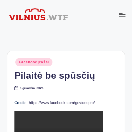
Skip
to
VI
content
Komforto
zona
L
nesibaigia
N
ties
buto
I
durimis
Posted
Facebook Įrašai
U
in
Pilaitė be spūsčių
S.
W
5 gruodžio, 2025
T
Credits:
https://www.facebook.com/govideopro/
F