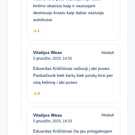
kirtimo skaicius kaip ir vaziuojant
desiniuoju krastu kaip dabar vaziuoja
autobusai.
1
Vitalijus Weax
Atsakyti
5 gruodžio, 2025,
14:55
Eduardas Kriščiūnas važiuoji į abi puses.
Paskaičiuok kiek kartų kiek juostų kirsi per
visą kelionę i abi puses.
3
Vitalijus Weax
Atsakyti
5 gruodžio, 2025,
19:33
Eduardas Kriščiūnas čia jau prisigalvojam