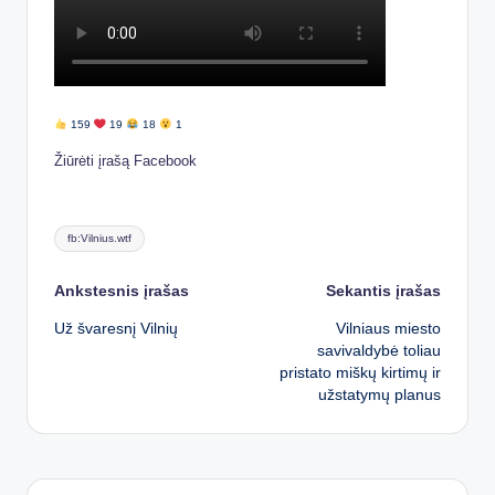
159
19
18
1
Žiūrėti įrašą Facebook
Tags:
fb:Vilnius.wtf
Post
Ankstesnis įrašas
Sekantis įrašas
Už švaresnį Vilnių
Vilniaus miesto
navigation
savivaldybė toliau
pristato miškų kirtimų ir
užstatymų planus