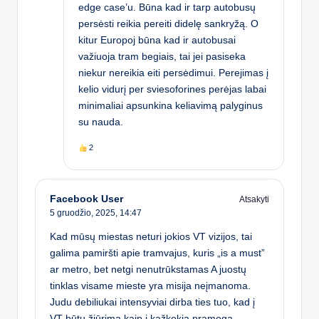
edge case’u. Būna kad ir tarp autobusų
persėsti reikia pereiti didelę sankryžą. O
kitur Europoj būna kad ir autobusai
važiuoja tram begiais, tai jei pasiseka
niekur nereikia eiti persėdimui. Perejimas į
kelio vidurį per sviesoforines perėjas labai
minimaliai apsunkina keliavimą palyginus
su nauda.
2
Facebook User
Atsakyti
5 gruodžio, 2025,
14:47
Kad mūsų miestas neturi jokios VT vizijos, tai
galima pamiršti apie tramvajus, kuris „is a must”
ar metro, bet netgi nenutrūkstamas A juostų
tinklas visame mieste yra misija neįmanoma.
Judu debiliukai intensyviai dirba ties tuo, kad į
VT būtų žiūrima kaip į kažkokia pramogą