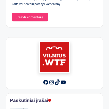
kartą vėl norėsiu parašyti komentarą.
Instagram
TikTok
YouTube
Facebook
Paskutiniai įrašai