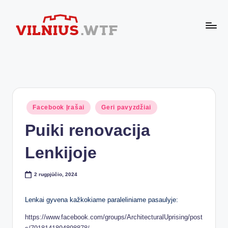
Skip
to
VI
content
Komforto
zona
L
nesibaigia
N
ties
buto
I
durimis
Posted
Facebook Įrašai
Geri pavyzdžiai
U
in
Puiki renovacija
S.
W
Lenkijoje
T
2 rugpjūčio, 2024
F
Lenkai gyvena kažkokiame paraleliniame pasaulyje:
https://www.facebook.com/groups/ArchitecturalUprising/post