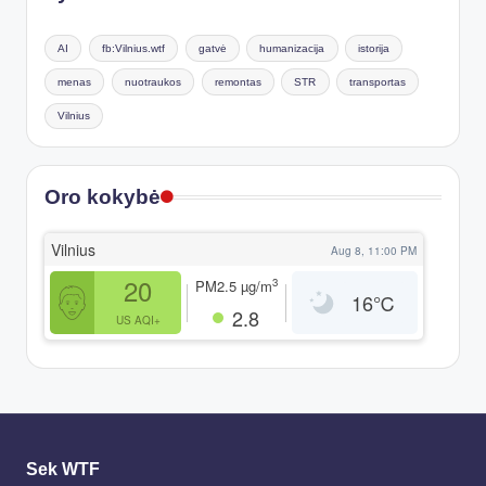
AI
fb:Vilnius.wtf
gatvė
humanizacija
istorija
menas
nuotraukos
remontas
STR
transportas
Vilnius
Oro kokybė
Vilnius
Aug 8, 11:00 PM
20
3
PM2.5
µg/m
16
℃
2.8
US AQI+
Sek WTF