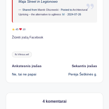
Maja Street in Legionowo
Shared from
Marek Olszewski
· Posted to
Architectural
Uprising – the alternative to ugliness
·
2024-07-26
45
10
Žiūrėti įrašą Facebook
Tags:
fb:Vilnius.wtf
Post
Ankstesnis įrašas
Sekantis įrašas
Ne, tai ne papai
Perėja Šeškinės g.
navigation
4 komentarai