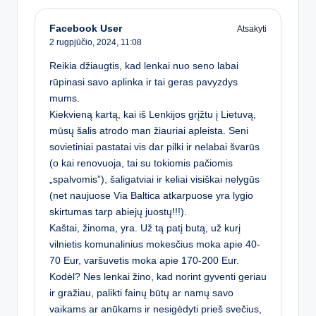
Facebook User
Atsakyti
2 rugpjūčio, 2024,
11:08
Reikia džiaugtis, kad lenkai nuo seno labai
rūpinasi savo aplinka ir tai geras pavyzdys
mums.
Kiekvieną kartą, kai iš Lenkijos grįžtu į Lietuvą,
mūsų šalis atrodo man žiauriai apleista. Seni
sovietiniai pastatai vis dar pilki ir nelabai švarūs
(o kai renovuoja, tai su tokiomis pačiomis
„spalvomis”), šaligatviai ir keliai visiškai nelygūs
(net naujuose Via Baltica atkarpuose yra lygio
skirtumas tarp abiejų juostų!!!).
Kaštai, žinoma, yra. Už tą patį butą, už kurį
vilnietis komunalinius mokesčius moka apie 40-
70 Eur, varšuvetis moka apie 170-200 Eur.
Kodėl? Nes lenkai žino, kad norint gyventi geriau
ir gražiau, palikti fainų būtų ar namų savo
vaikams ar anūkams ir nesigėdyti prieš svečius,