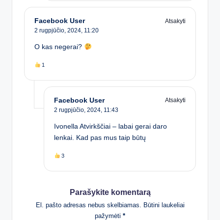
Facebook User
Atsakyti
2 rugpjūčio, 2024,
11:20
O kas negerai?
1
Facebook User
Atsakyti
2 rugpjūčio, 2024,
11:43
Ivonella Atvirkščiai – labai gerai daro
lenkai. Kad pas mus taip būtų
3
Parašykite komentarą
El. pašto adresas nebus skelbiamas.
Būtini laukeliai
pažymėti
*