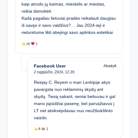
kaip atrodo jų kaimas, miestelis ar miestas,
reikia damokėti.
Kada pagaliau lietuviai pradės reikalauti daugiau
iš savęs ir savo valdžios?… Jau 2024-ieji ir
neturėtume likti abejingi savo aplinkos estetikai.
16
1
Facebook User
Atsakyti
2 rugpjūčio, 2024,
12:26
Reejay C. Reyem o man Lenkijoje akys
pavargsta nuo reklaminių skydų ant
skydų. Tiesą sakant, seniai bebuvau ir gal
mano įspūdžiai pasenę, bet parvažiavus į
LT net atsikvėpdavau nuo neužšiukšlinto
vaizdo.
8
1