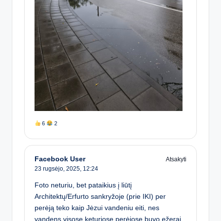
6
2
Facebook User
Atsakyti
23 rugsėjo, 2025,
12:24
Foto neturiu, bet pataikius į liūtį
Architektų/Erfurto sankryžoje (prie IKI) per
perėją teko kaip Jėzui vandeniu eiti, nes
vandens visose keturiose perėjose buvo ežerai