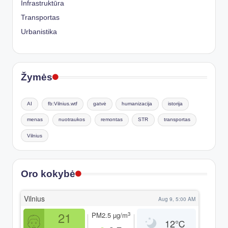
Infrastruktūra
Transportas
Urbanistika
Žymės
AI
fb:Vilnius.wtf
gatvė
humanizacija
istorija
menas
nuotraukos
remontas
STR
transportas
Vilnius
Oro kokybė
Vilnius
Aug 9, 5:00 AM
21
3
PM2.5
µg/m
12
℃