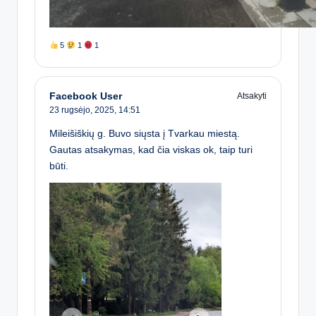
5
1
1
Facebook User
Atsakyti
23 rugsėjo, 2025,
14:51
Mileišiškių g. Buvo siųsta į Tvarkau miestą.
Gautas atsakymas, kad čia viskas ok, taip turi
būti.