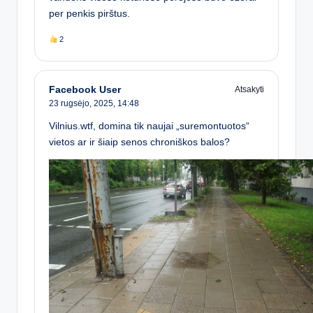
per penkis pirštus.
2
Facebook User
Atsakyti
23 rugsėjo, 2025,
14:48
Vilnius.wtf, domina tik naujai „suremontuotos“
vietos ar ir šiaip senos chroniškos balos?