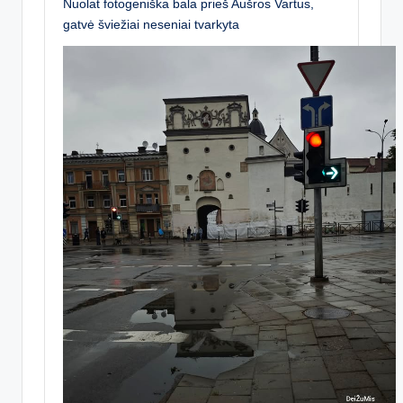
Nuolat fotogeniška bala prieš Aušros Vartus,
gatvė šviežiai neseniai tvarkyta