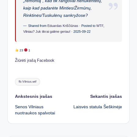
„remontą“, kad tik rangovai nenukentėtų,
kaip kad padarėte Minties/Žirmūnų,
Rinktinės/Tuskulėnų sankryžose?
Shared from
Eduardas Kriščiūnas
· Posted to
WTF,
Vilniau? Juk tikrai galime geriau!
·
2025-09-22
23
1
Žiūrėti įrašą Facebook
Tags:
fb:Vilnius.wtf
Post
Ankstesnis įrašas
Sekantis įrašas
Senos Vilniaus
Laisvės statula Šeškinėje
navigation
nuotraukos spalvotai