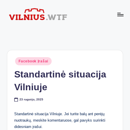
Skip
to
VI
content
Komforto
zona
L
nesibaigia
N
ties
buto
I
durimis
Posted
Facebook Įrašai
U
in
Standartinė situacija
S.
W
Vilniuje
T
23 rugsėjo, 2025
F
Standartinė situacija Vilniuje. Jei turite balų ant perėjų
nuotraukų, meskite komentaruose, gal pavyks surinkti
didesniam įrašui.