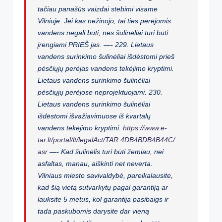
tačiau panašūs vaizdai stebimi visame
Vilniuje. Jei kas nežinojo, tai ties perėjomis
vandens negali būti, nes šulinėliai turi būti
įrengiami PRIEŠ jas. —- 229. Lietaus
vandens surinkimo šulinėliai išdėstomi prieš
pėsčiųjų perėjas vandens tekėjimo kryptimi.
Lietaus vandens surinkimo šulinėliai
pėsčiųjų perėjose neprojektuojami. 230.
Lietaus vandens surinkimo šulinėliai
išdėstomi išvažiavimuose iš kvartalų
vandens tekėjimo kryptimi.
https://www.e-
tar.lt/portal/lt/legalAct/TAR.4DB4BDB4B44C/
asr
—- Kad šulinėlis turi būti žemiau, nei
asfaltas, manau, aiškinti net neverta.
Vilniaus miesto savivaldybė, pareikalausite,
kad šią vietą sutvarkytų pagal garantiją ar
lauksite 5 metus, kol garantija pasibaigs ir
tada paskubomis darysite dar vieną