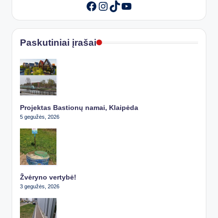
Instagram
TikTok
YouTube
Facebook
Paskutiniai įrašai
Projektas Bastionų namai, Klaipėda
5 gegužės, 2026
Žvėryno vertybė!
3 gegužės, 2026