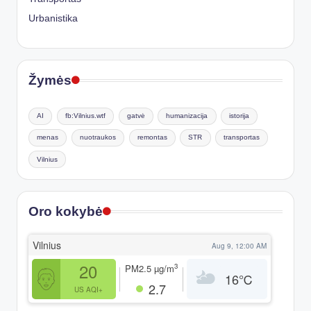
Urbanistika
Žymės
AI
fb:Vilnius.wtf
gatvė
humanizacija
istorija
menas
nuotraukos
remontas
STR
transportas
Vilnius
Oro kokybė
Vilnius
Aug 9, 12:00 AM
20
3
PM2.5
µg/m
16
℃
2.7
US AQI+