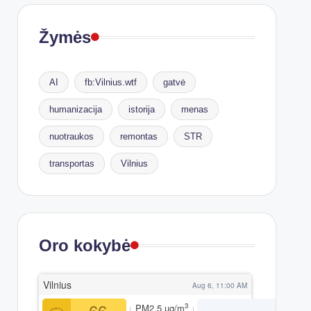
Žymės
AI
fb:Vilnius.wtf
gatvė
humanizacija
istorija
menas
nuotraukos
remontas
STR
transportas
Vilnius
Oro kokybė
Vilnius
Aug 6, 11:00 AM
66
3
PM2.5
µg/m