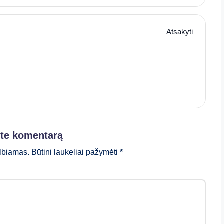
Atsakyti
ite komentarą
lbiamas.
Būtini laukeliai pažymėti
*