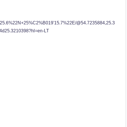
43'25.6%22N+25%C2%B019'15.7%22E/@54.7235884,25.3
!4d25.3210398?hl=en-LT