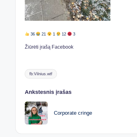
36
21
1
12
3
Žiūrėti įrašą Facebook
fb:Vilnius.wtf
Tags:
Post
Ankstesnis įrašas
navigation
Corporate cringe