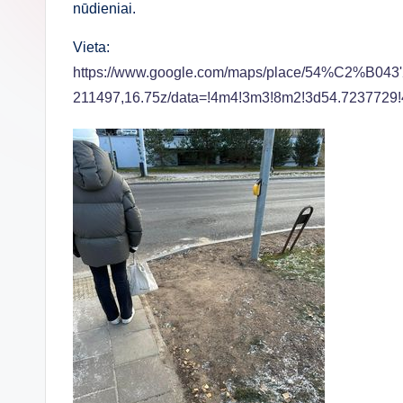
nūdieniai.
Vieta:
https://www.google.com/maps/place/54%C2%B0
211497,16.75z/data=!4m4!3m3!8m2!3d54.7237729