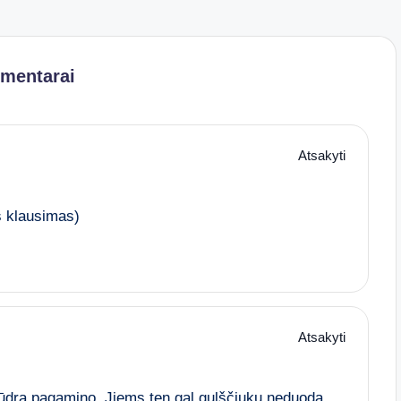
omentarai
Atsakyti
s klausimas)
Atsakyti
kūdrą pagamino. Jiems ten gal gulščiukų neduoda,