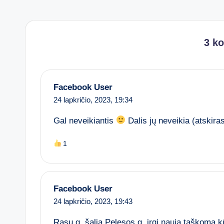
3 k
Facebook User
24 lapkričio, 2023,
19:34
Gal neveikiantis
Dalis jų neveikia (atskira
1
Facebook User
24 lapkričio, 2023,
19:43
Rasų g. šalia Pelesos g. irgi naują taškomą 