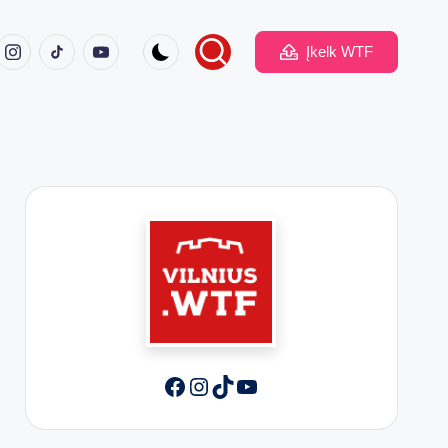
ook
Instagram
TikTok
Youtube
Įkelk WTF
Facebook
Instagram
TikTok
YouTube