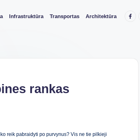
Faceb
ka
Infrastruktūra
Transportas
Architektūra
pines rankas
o reik pabraidyti po purvynus? Vis ne tie pilkieji