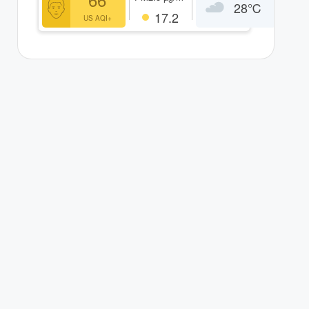
28
℃
17.2
US AQI+