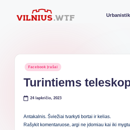
Urbanisti
Skip
to
VI
Komforto
content
zona
L
nesibaigia
N
ties
buto
I
Posted
Facebook Įrašai
durimis
in
U
Turintiems telesko
S.
24 lapkričio, 2023
W
T
Antakalnis. Šviežiai tvarkyti bortai ir kelias.
F
Rašykit komentaruose, argi ne įdomiau kai iki mygtuk