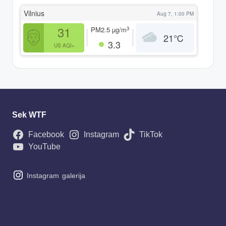
Vilnius
Aug 7, 1:00 PM
31
3
PM2.5
µg/m
21
℃
3.3
US AQI+
Sek WTF
Facebook
Instagram
TikTok
YouTube
Instagram
galerija