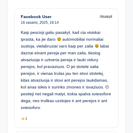
Facebook User
Atsakyti
16 vasario, 2025,
18:14
Kaip pescioji galiu pasakyt, kad cia visiskai
iprasta, ka jie daro
automobiliai normaliai
sustoja, vielabruziai varo kaip per zalia
labai
daznai einant pereja per man zalia, tiesiog
atvaziuoja ir uztveria pereja ir lauki vidury
perejos, kol pravaziuos. O jei stotele salia
perejos, ir vienas trulas jau ten stovi stotelej,
kitas atvaziuoja ir stovi ant perejos laukdamas,
kol anas isleis ir surinks zmones ir isvaziuos. O
pestieji net negali matyt, kokia spalva sviesofore
dega, nes trulikas uzstojes ir ant perejos ir ant
sviesoforo.
1