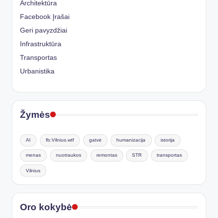
Architektūra
Facebook Įrašai
Geri pavyzdžiai
Infrastruktūra
Transportas
Urbanistika
Žymės
AI
fb:Vilnius.wtf
gatvė
humanizacija
istorija
menas
nuotraukos
remontas
STR
transportas
Vilnius
Oro kokybė