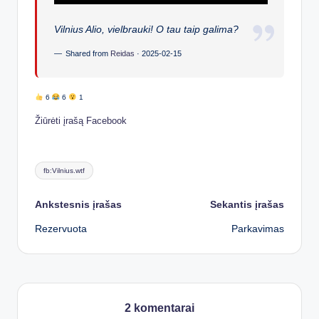
Vilnius Alio, vielbrauki! O tau taip galima?
Shared from
Reidas
·
2025-02-15
6
6
1
Žiūrėti įrašą Facebook
Tags:
fb:Vilnius.wtf
Post
Ankstesnis įrašas
Sekantis įrašas
Rezervuota
Parkavimas
navigation
2 komentarai