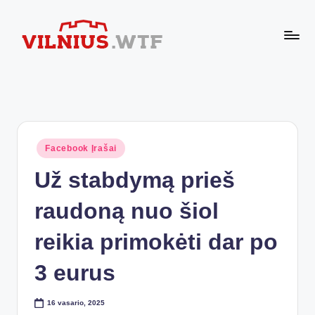
Skip
to
VI
content
Komforto
zona
L
nesibaigia
N
ties
buto
I
durimis
Posted
Facebook Įrašai
U
in
Už stabdymą prieš
S.
W
raudoną nuo šiol
T
reikia primokėti dar po
F
3 eurus
16 vasario, 2025