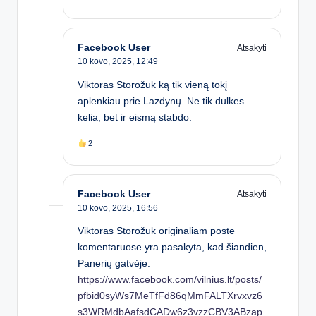
Facebook User
Atsakyti
10 kovo, 2025,
12:49
Viktoras Storožuk ką tik vieną tokį
aplenkiau prie Lazdynų. Ne tik dulkes
kelia, bet ir eismą stabdo.
2
Facebook User
Atsakyti
10 kovo, 2025,
16:56
Viktoras Storožuk originaliam poste
komentaruose yra pasakyta, kad šiandien,
Panerių gatvėje:
https://www.facebook.com/vilnius.lt/posts/
pfbid0syWs7MeTfFd86qMmFALTXrvxvz6
s3WRMdbAafsdCADw6z3vzzCBV3ABzap