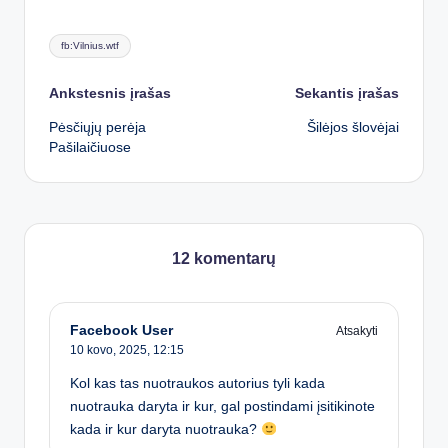
Tags:
fb:Vilnius.wtf
Post
Ankstesnis įrašas
Sekantis įrašas
Pėsčiųjų perėja
Šilėjos šlovėjai
navigation
Pašilaičiuose
12 komentarų
Facebook User
Atsakyti
10 kovo, 2025,
12:15
Kol kas tas nuotraukos autorius tyli kada
nuotrauka daryta ir kur, gal postindami įsitikinote
kada ir kur daryta nuotrauka?