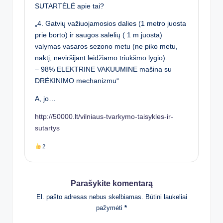
SUTARTĖLĖ apie tai?
„4. Gatvių važiuojamosios dalies (1 metro juosta
prie borto) ir saugos salelių ( 1 m juosta)
valymas vasaros sezono metu (ne piko metu,
naktį, neviršijant leidžiamo triukšmo lygio):
– 98% ELEKTRINE VAKUUMINE mašina su
DRĖKINIMO mechanizmu“
A, jo…
http://50000.lt/vilniaus-tvarkymo-taisykles-ir-
sutartys
2
Parašykite komentarą
El. pašto adresas nebus skelbiamas.
Būtini laukeliai
pažymėti
*