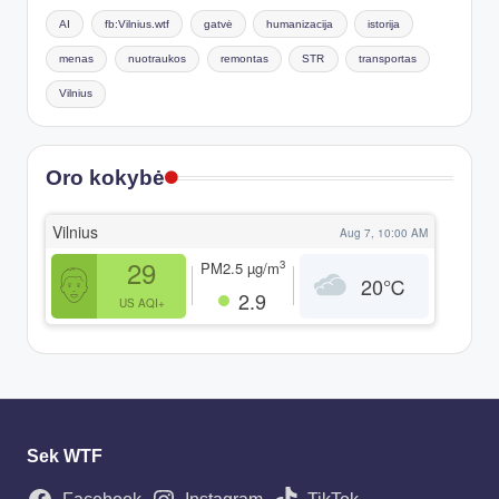
AI
fb:Vilnius.wtf
gatvė
humanizacija
istorija
menas
nuotraukos
remontas
STR
transportas
Vilnius
Oro kokybė
Vilnius
Aug 7, 10:00 AM
29
3
PM2.5
µg/m
20
℃
2.9
US AQI+
Sek WTF