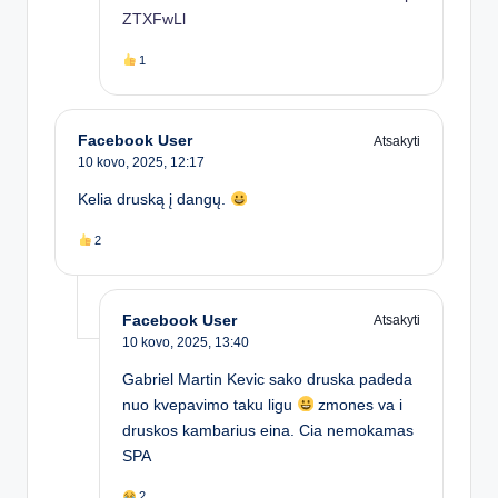
ZTXFwLl
1
Facebook User
Atsakyti
10 kovo, 2025,
12:17
Kelia druską į dangų.
2
Facebook User
Atsakyti
10 kovo, 2025,
13:40
Gabriel Martin Kevic sako druska padeda
nuo kvepavimo taku ligu
zmones va i
druskos kambarius eina. Cia nemokamas
SPA
2