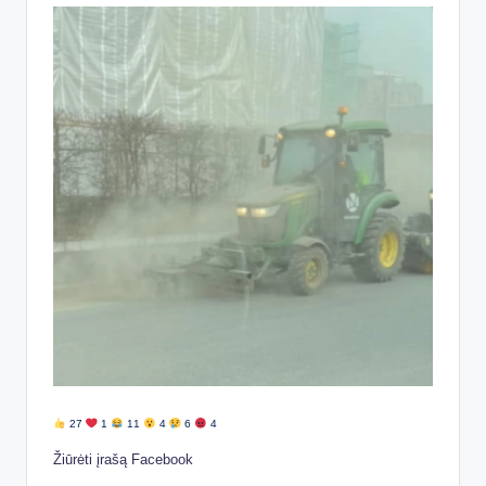
27
1
11
4
6
4
Žiūrėti įrašą Facebook