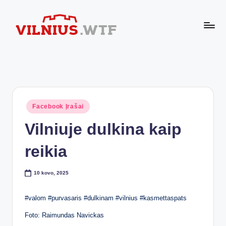
Skip
to
VI
content
Komforto
zona
L
nesibaigia
N
ties
buto
I
durimis
Posted
Facebook Įrašai
U
in
Vilniuje dulkina kaip
S.
W
reikia
T
10 kovo, 2025
F
#valom #purvasaris #dulkinam #vilnius #kasmettaspats
Foto: Raimundas Navickas