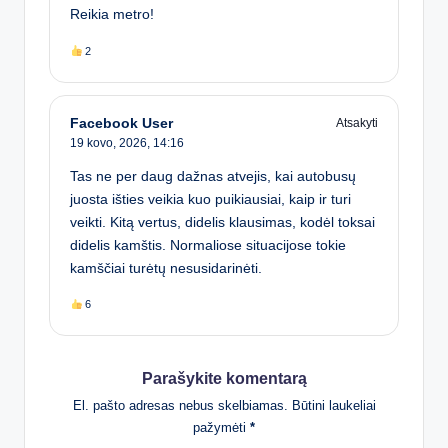
Reikia metro!
2
Facebook User
Atsakyti
19 kovo, 2026,
14:16
Tas ne per daug dažnas atvejis, kai autobusų
juosta išties veikia kuo puikiausiai, kaip ir turi
veikti. Kitą vertus, didelis klausimas, kodėl toksai
didelis kamštis. Normaliose situacijose tokie
kamščiai turėtų nesusidarinėti.
6
Parašykite komentarą
El. pašto adresas nebus skelbiamas.
Būtini laukeliai
pažymėti
*