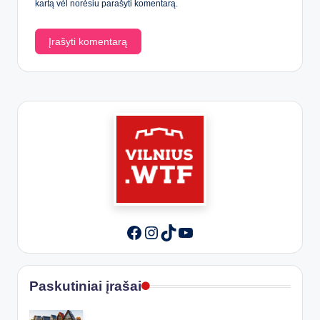
kartą vėl norėsiu parašyti komentarą.
Instagram
TikTok
YouTube
Facebook
Paskutiniai įrašai