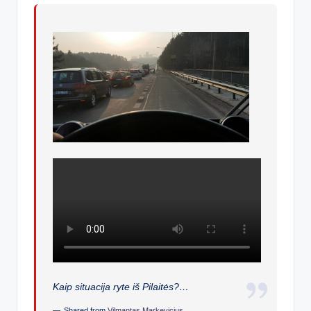
Kaip situacija ryte iš Pilaitės?…
Shared from
Vilmantas Markevicius