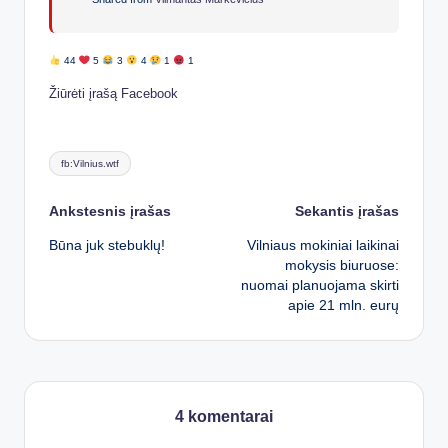
44
5
3
4
1
1
Žiūrėti įrašą Facebook
Tags:
fb:Vilnius.wtf
Post
Ankstesnis įrašas
Sekantis įrašas
Būna juk stebuklų!
Vilniaus mokiniai laikinai
navigation
mokysis biuruose:
nuomai planuojama skirti
apie 21 mln. eurų
4 komentarai