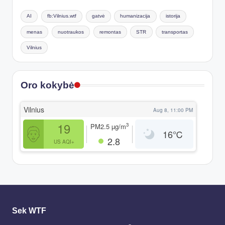
AI
fb:Vilnius.wtf
gatvė
humanizacija
istorija
menas
nuotraukos
remontas
STR
transportas
Vilnius
Oro kokybė
Vilnius
Aug 8, 11:00 PM
19
3
PM2.5
µg/m
16
℃
2.8
US AQI+
Sek WTF