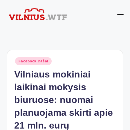
Skip
to
VI
content
Komforto
zona
L
nesibaigia
N
ties
buto
I
durimis
Posted
Facebook Įrašai
U
in
Vilniaus mokiniai
S.
W
laikinai mokysis
T
biuruose: nuomai
F
planuojama skirti apie
21 mln. eurų