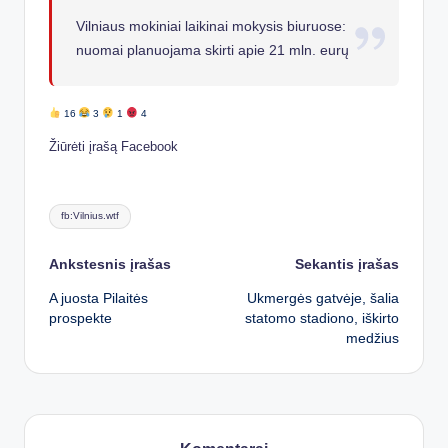
Vilniaus mokiniai laikinai mokysis biuruose:
nuomai planuojama skirti apie 21 mln. eurų
16
3
1
4
Žiūrėti įrašą Facebook
Tags:
fb:Vilnius.wtf
Post
Ankstesnis įrašas
Sekantis įrašas
A juosta Pilaitės
Ukmergės gatvėje, šalia
navigation
prospekte
statomo stadiono, iškirto
medžius