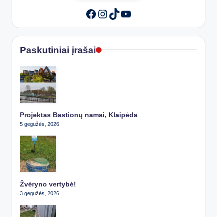
Instagram
TikTok
YouTube
Facebook
Paskutiniai įrašai
Projektas Bastionų namai, Klaipėda
5 gegužės, 2026
Žvėryno vertybė!
3 gegužės, 2026