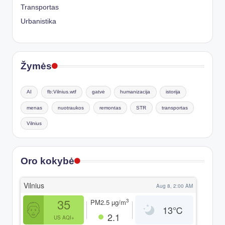
Transportas
Urbanistika
Žymės
AI
fb:Vilnius.wtf
gatvė
humanizacija
istorija
menas
nuotraukos
remontas
STR
transportas
Vilnius
Oro kokybė
Vilnius
Aug 8, 2:00 AM
35
3
PM2.5
µg/m
13
℃
2.1
US AQI+