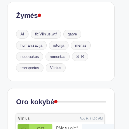
Žymės
AI
fb:Vilnius.wtf
gatvė
humanizacija
istorija
menas
nuotraukos
remontas
STR
transportas
Vilnius
Oro kokybė
Vilnius
Aug 9, 11:00 AM
22
3
PM2.5
µg/m