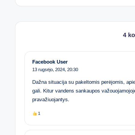
4 k
Facebook User
13 rugsėjo, 2024,
20:30
Dažna situacija su pakeltomis perėjomis, api
gali. Kitur vandens sankaupos važouojamojoje 
pravažiuojantys.
1