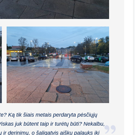
ate? Ką tik šiais metais perdaryta pėsčiųjų
Viskas juk būtent taip ir turėtų būti? Nekalbu,
ų ir derinimų, o šaligatvis aišku palauks iki