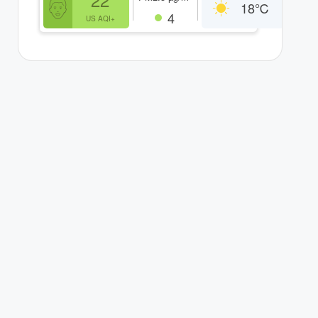
18
℃
4
US AQI+