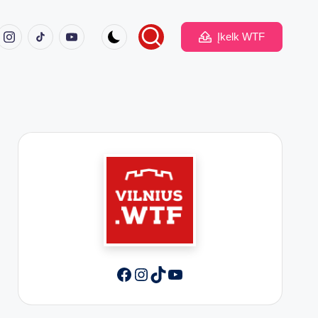
ook
Instagram
TikTok
Youtube
Įkelk WTF
Facebook
Instagram
TikTok
YouTube