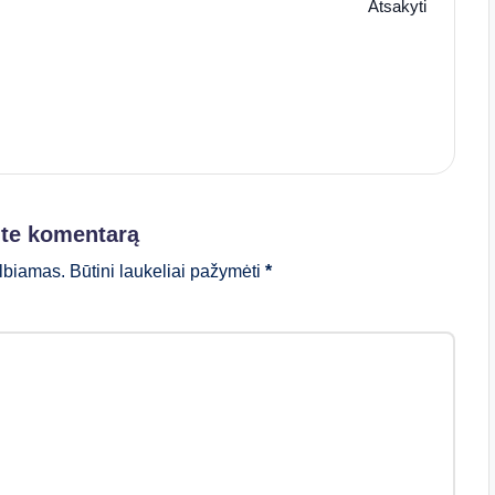
Atsakyti
ite komentarą
lbiamas.
Būtini laukeliai pažymėti
*