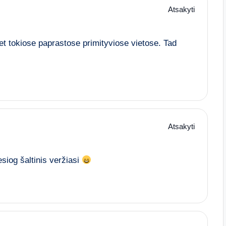
Atsakyti
net tokiose paprastose primityviose vietose. Tad
Atsakyti
esiog šaltinis veržiasi