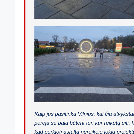
Kaip jus pasitinka Vilnius, kai čia atvykst
perėja su bala būtent ten kur reikėtų eiti. 
kad perkloti asfaltą nereikėjo jokių projekt