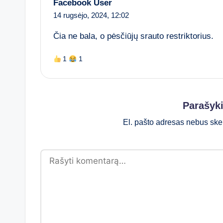
Facebook User
14 rugsėjo, 2024,
12:02
Čia ne bala, o pėsčiūjų srauto restriktorius.
1
1
Parašyk
El. pašto adresas nebus ske