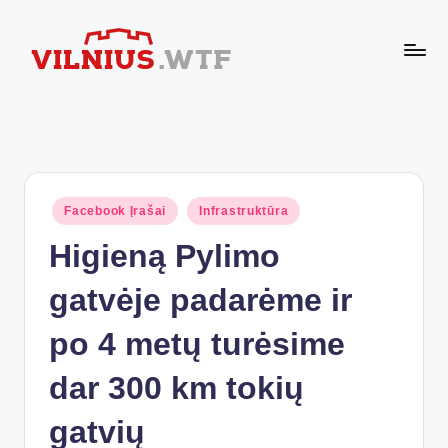
Skip
to
VI
content
Komforto
zona
L
nesibaigia
N
ties
buto
I
durimis
Posted
Facebook Įrašai
Infrastruktūra
U
in
Higieną Pylimo
S.
W
gatvėje padarėme ir
T
po 4 metų turėsime
F
dar 300 km tokių
gatvių