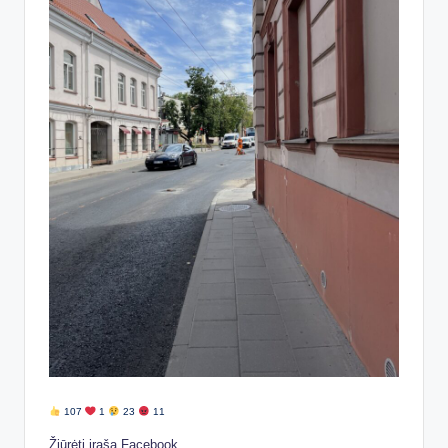
107
1
23
11
Žiūrėti įrašą Facebook