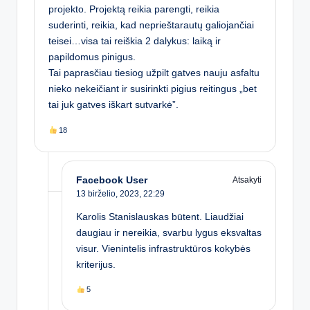
projekto. Projektą reikia parengti, reikia
suderinti, reikia, kad neprieštarautų galiojančiai
teisei…visa tai reiškia 2 dalykus: laiką ir
papildomus pinigus.
Tai paprasčiau tiesiog užpilt gatves nauju asfaltu
nieko nekeičiant ir susirinkti pigius reitingus „bet
tai juk gatves iškart sutvarkė”.
18
Facebook User
Atsakyti
13 birželio, 2023,
22:29
Karolis Stanislauskas būtent. Liaudžiai
daugiau ir nereikia, svarbu lygus eksvaltas
visur. Vienintelis infrastruktūros kokybės
kriterijus.
5