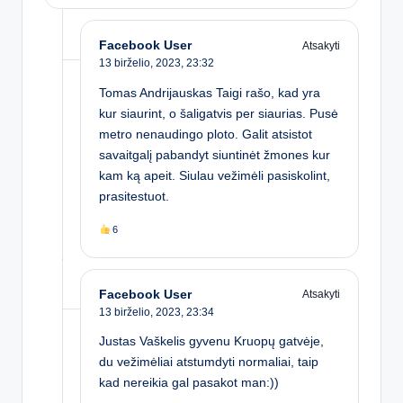
Facebook User
Atsakyti
13 birželio, 2023,
23:32
Tomas Andrijauskas Taigi rašo, kad yra
kur siaurint, o šaligatvis per siaurias. Pusė
metro nenaudingo ploto. Galit atsistot
savaitgalį pabandyt siuntinėt žmones kur
kam ką apeit. Siulau vežimėli pasiskolint,
prasitestuot.
6
Facebook User
Atsakyti
13 birželio, 2023,
23:34
Justas Vaškelis gyvenu Kruopų gatvėje,
du vežimėliai atstumdyti normaliai, taip
kad nereikia gal pasakot man:))