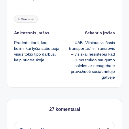
Tags:
fb:Vilnius.wtf
Post
Ankstesnis įrašas
Sekantis įrašas
Pradedu įtarti, kad
UAB „Vilniaus viešasis
navigation
kelininkai tyčia sabotuoja
transportas“ ir Transrevis
visus tokio tipo darbus,
– visiškai nesistebiu kad
kaip nuotraukoje
jums trukdo saugumo
salelės ar nesugebate
pravažiuoti susiaurintoje
gatvėje
27 komentarai