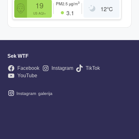
19
3
PM2.5
µg/m
12
℃
3.1
US AQI+
Sek WTF
Facebook
Instagram
TikTok
YouTube
Instagram
galerija