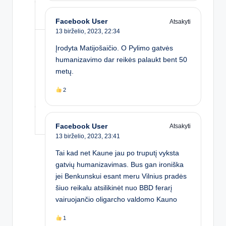
Facebook User
Atsakyti
13 birželio, 2023,
22:34
Įrodyta Matijošaičio. O Pylimo gatvės
humanizavimo dar reikės palaukt bent 50
metų.
2
Facebook User
Atsakyti
13 birželio, 2023,
23:41
Tai kad net Kaune jau po truputį vyksta
gatvių humanizavimas. Bus gan ironiška
jei Benkunskui esant meru Vilnius pradės
šiuo reikalu atsilikinėt nuo BBD ferarį
vairuojančio oligarcho valdomo Kauno
1