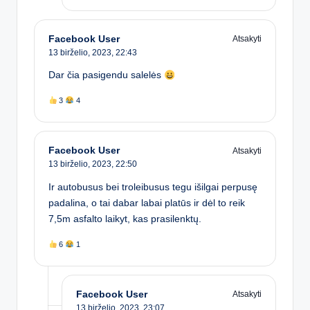
Facebook User
Atsakyti
13 birželio, 2023,
22:43
Dar čia pasigendu salelės
3
4
Facebook User
Atsakyti
13 birželio, 2023,
22:50
Ir autobusus bei troleibusus tegu išilgai perpusę
padalina, o tai dabar labai platūs ir dėl to reik
7,5m asfalto laikyt, kas prasilenktų.
6
1
Facebook User
Atsakyti
13 birželio, 2023,
23:07