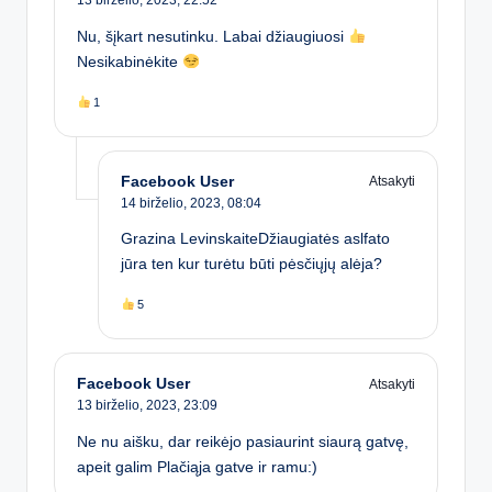
13 birželio, 2023,
22:52
Nu, šįkart nesutinku. Labai džiaugiuosi
Nesikabinėkite
1
Facebook User
Atsakyti
14 birželio, 2023,
08:04
Grazina LevinskaiteDžiaugiatės aslfato
jūra ten kur turėtu būti pėsčiųjų alėja?
5
Facebook User
Atsakyti
13 birželio, 2023,
23:09
Ne nu aišku, dar reikėjo pasiaurint siaurą gatvę,
apeit galim Plačiąja gatve ir ramu:)