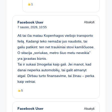
1
Facebook User
Atsakyti
7 sausio, 2026,
10:55
Aš tai čia matau Kopenhagos viešojo transporto
feilą. Kadangi teko nemažai juo naudotis, tai
galiu patikint: ten net traukiniai stovi kamščiuose.
O sitacija „soriukas, metro šiuo metu neveikia”
yra įprastas biznis.
Tai ir sukasi žmogeliai kaip gali. Jei manot, kad
danai neperka automobilių, tai galit atmanyt
atgal. Dirbau turto finansavime, tai žinau – perka
kaip velniai.
5
Facebook User
Atsakyti