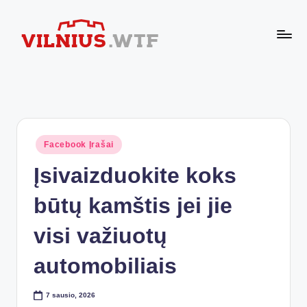
Skip
to
VI
content
Komforto
zona
L
nesibaigia
N
ties
buto
I
durimis
Posted
Facebook Įrašai
U
in
Įsivaizduokite koks
S.
W
būtų kamštis jei jie
T
visi važiuotų
F
automobiliais
7 sausio, 2026