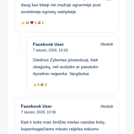
daug kas kitaip nei mažoje agrarinėje post
sovietinėje egoistų valstybėje
16
1
1
Facebook User
Atsakyti
7 sausio, 2026,
10:20
Giedrius Zybertas įsivaizduoji, kiek
ubagiukų, net audytės ar pasatuko
dyzelinio neįperka. Vargšiukai
3
2
Facebook User
Atsakyti
7 sausio, 2026,
10:36
Kad ir koks man širdžiai mielas vaizdas būtų,
kopenhagiečiams miesto reljefas tokioms