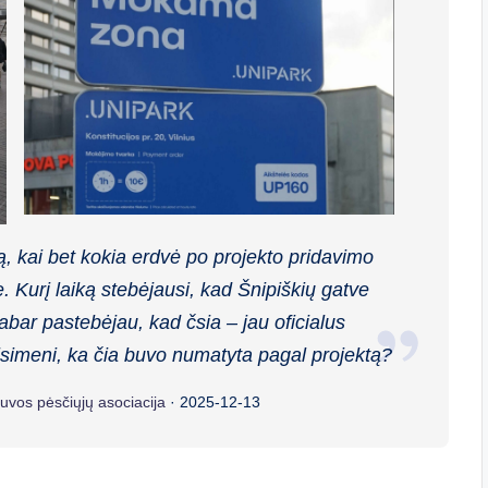
ą, kai bet kokia erdvė po projekto pridavimo
 Kurį laiką stebėjausi, kad Šnipiškių gatve
abar pastebėjau, kad čsia – jau oficialus
simeni, ka čia buvo numatyta pagal projektą?
tuvos pėsčiųjų asociacija
·
2025-12-13