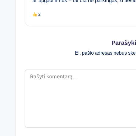
ar apgadinimus – tai čia ne parkingas, o ties
2
Parašyk
El. pašto adresas nebus ske