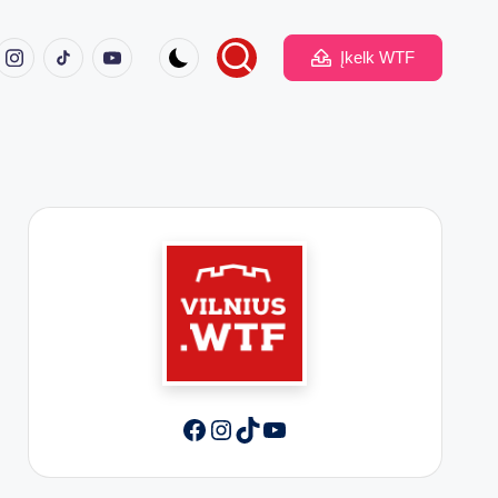
ook
Instagram
TikTok
Youtube
Įkelk WTF
Facebook
Instagram
TikTok
YouTube