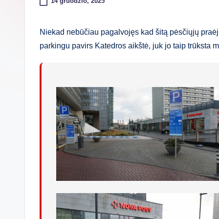
14 gruodžio, 2025
Niekad nebūčiau pagalvojęs kad šitą pėsčiųjų praė
parkingu pavirs Katedros aikštė, juk jo taip trūksta m