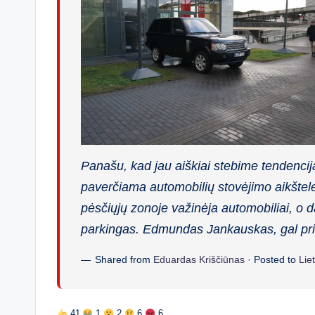
Panašu, kad jau aiškiai stebime tendencij
paverčiama automobilių stovėjimo aikštele.
pėsčiųjų zonoje važinėja automobiliai, o d
parkingas. Edmundas Jankauskas, gal pri
Shared from
Eduardas Kriščiūnas
· Posted to
Lie
41
1
2
6
6