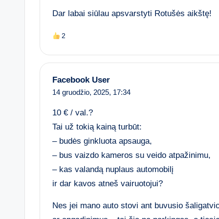
Dar labai siūlau apsvarstyti Rotušės aikštę!
2
Facebook User
14 gruodžio, 2025,
17:34
10 € / val.?
Tai už tokią kainą turbūt:
– budės ginkluota apsauga,
– bus vaizdo kameros su veido atpažinimu,
– kas valandą nuplaus automobilį
ir dar kavos atneš vairuotojui?
Nes jei mano auto stovi ant buvusio šaligatv