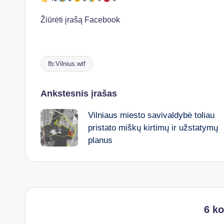
Žiūrėti įrašą Facebook
fb:Vilnius.wtf
Tags:
Post
Ankstesnis įrašas
Vilniaus miesto savivaldybė toliau
navigation
pristato miškų kirtimų ir užstatymų
planus
6 k