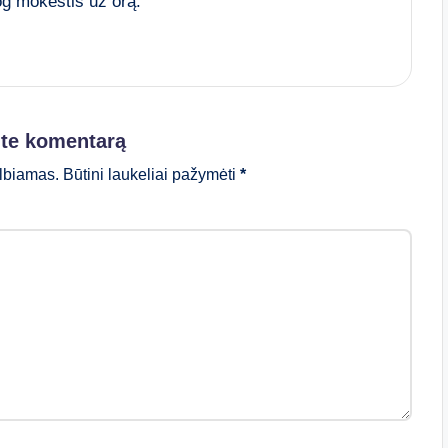
iog mokestis už orą.
ite komentarą
lbiamas.
Būtini laukeliai pažymėti
*