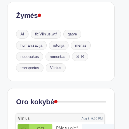
Žymės
AI
fb:Vilnius.wtf
gatvė
humanizacija
istorija
menas
nuotraukos
remontas
STR
transportas
Vilnius
Oro kokybė
Vilnius
Aug 8, 9:00 PM
23
3
PM2.5
µg/m