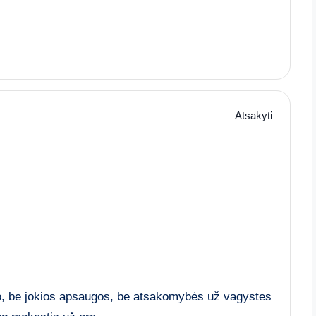
Atsakyti
io, be jokios apsaugos, be atsakomybės už vagystes