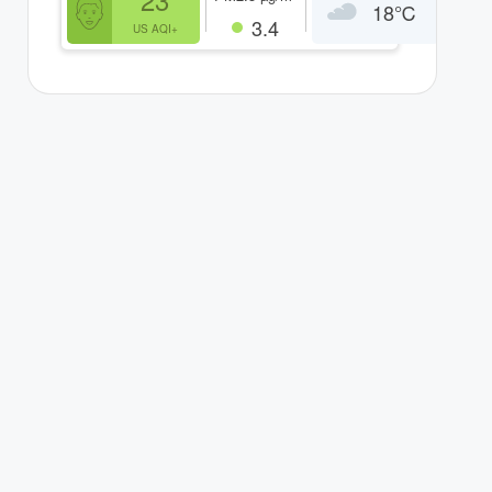
18
℃
3.4
US AQI+