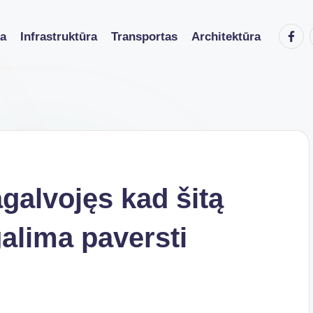
Faceb
ka
Infrastruktūra
Transportas
Architektūra
galvojęs kad šitą
alima paversti