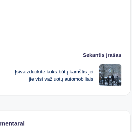
Sekantis įrašas
Įsivaizduokite koks būtų kamštis jei
jie visi važiuotų automobiliais
omentarai