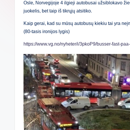
Osle, Norvegijoje 4 ilgieji autobusai užsiblokavo žie
juokelis, bet taip iš tikrųjų atsitiko.
Kaip gerai, kad su mūsų autobusų kiekiu tai yra n
(80-tasis ironijos lygis)
https://www.vg.no/nyheter/i/3pkoP9/busser-fast-paa-