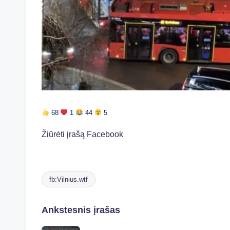
68
1
44
5
Žiūrėti įrašą Facebook
fb:Vilnius.wtf
Tags:
Post
Ankstesnis įrašas