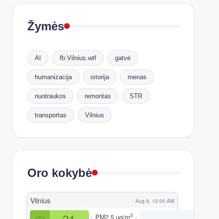
Žymės
AI
fb:Vilnius.wtf
gatvė
humanizacija
istorija
menas
nuotraukos
remontas
STR
transportas
Vilnius
Oro kokybė
Vilnius
Aug 8, 12:00 AM
31
3
PM2.5
µg/m