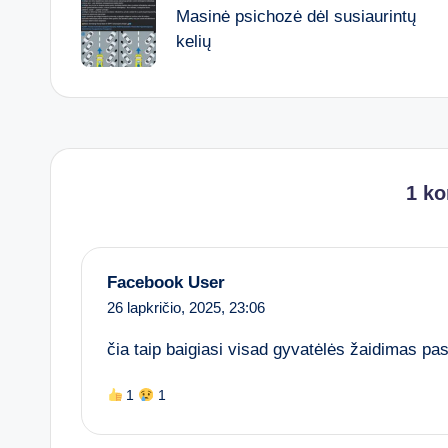
navigation
Masinė psichozė dėl susiaurintų
kelių
1 k
Facebook User
26 lapkričio, 2025,
23:06
čia taip baigiasi visad gyvatėlės žaidimas pa
1
1