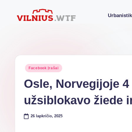
Urbanisti
Skip
to
VI
Komforto
content
zona
L
nesibaigia
N
ties
buto
I
Posted
Facebook Įrašai
durimis
in
U
Osle, Norvegijoje 4 
S.
užsiblokavo žiede i
W
T
26 lapkričio, 2025
F