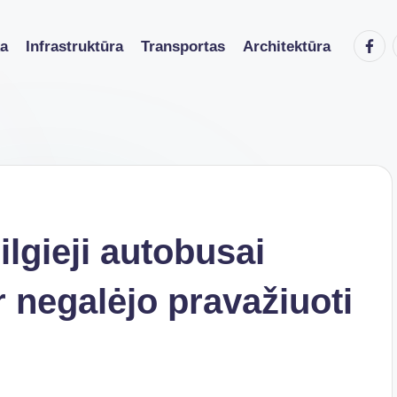
Faceb
ka
Infrastruktūra
Transportas
Architektūra
ilgieji autobusai
r negalėjo pravažiuoti