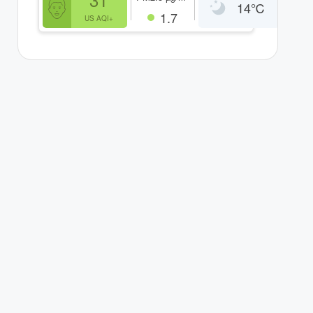
14
℃
1.7
US AQI+