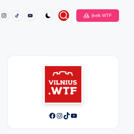
ook
Instagram
TikTok
Youtube
Įkelk WTF
Facebook
Instagram
TikTok
YouTube