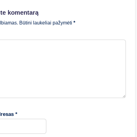
ite komentarą
lbiamas.
Būtini laukeliai pažymėti
*
dresas
*