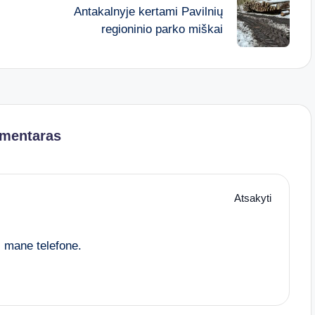
Antakalnyje kertami Pavilnių
regioninio parko miškai
omentaras
Atsakyti
s mane telefone.