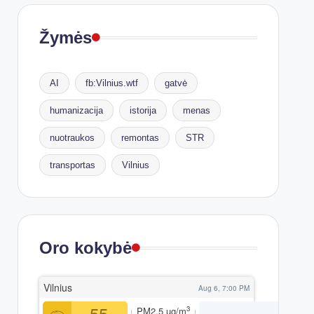
Žymės
AI
fb:Vilnius.wtf
gatvė
humanizacija
istorija
menas
nuotraukos
remontas
STR
transportas
Vilnius
Oro kokybė
Vilnius
Aug 6, 7:00 PM
55
3
PM2.5
µg/m