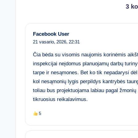
3 k
Facebook User
21 vasario, 2026,
22:31
Čia bėda su visomis naujomis korinėmis aikš
inspekcijai neįdomus planuojamų darbų turinys,
tarpe ir nesąmones. Bet ko tik nepadarysi dėl 
kol nesąmonių lygis perpildys kantrybės taurę d
toliau bus projektuojama labiau pagal žmonių 
tikruosius reikalavimus.
5