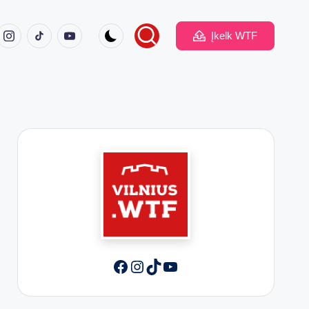
ook
Instagram
TikTok
Youtube
Įkelk WTF
Facebook
Instagram
TikTok
YouTube