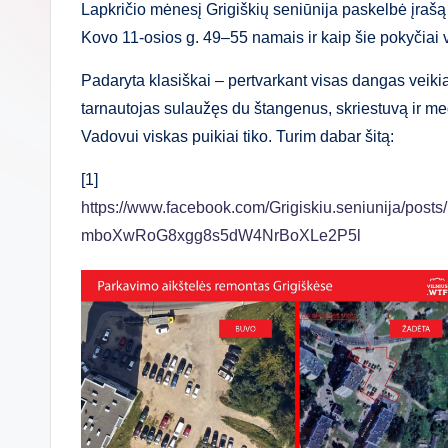
Lapkričio mėnesį Grigiškių seniūnija paskelbė įrašą 
Kovo 11-osios g. 49–55 namais ir kaip šie pokyčiai v
Padaryta klasiškai – pertvarkant visas dangas veikia
tarnautojas sulaužęs du štangenus, skriestuvą ir 
Vadovui viskas puikiai tiko. Turim dabar šitą:
[1]
https://www.facebook.com/Grigiskiu.seniunij
mboXwRoG8xgg8s5dW4NrBoXLe2P5l