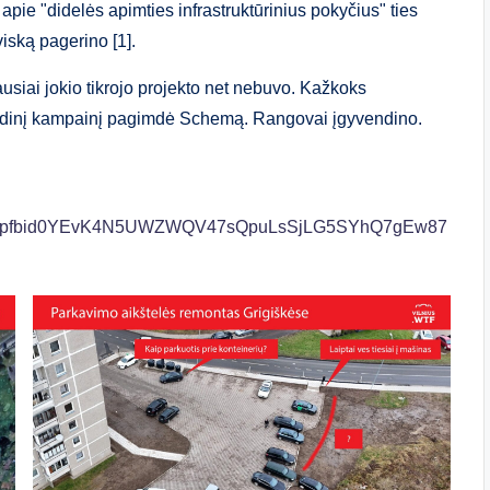
apie "didelės apimties infrastruktūrinius pokyčius" ties
iską pagerino [1].
usiai jokio tikrojo projekto net nebuvo. Kažkoks
medinį kampainį pagimdė Schemą. Rangovai įgyvendino.
a/posts/pfbid0YEvK4N5UWZWQV47sQpuLsSjLG5SYhQ7gEw87