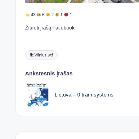
43
6
2
1
1
Žiūrėti įrašą Facebook
fb:Vilnius.wtf
Tags:
Post
Ankstesnis įrašas
navigation
Lietuva – 0 tram systems