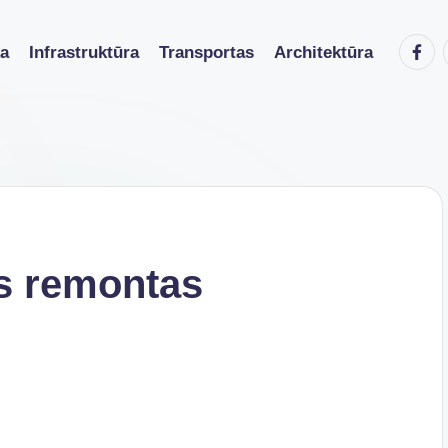
Faceb
ka
Infrastruktūra
Transportas
Architektūra
s remontas