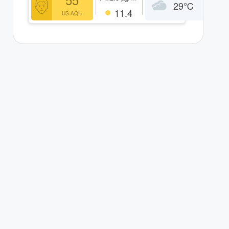
29
℃
11.4
US AQI+