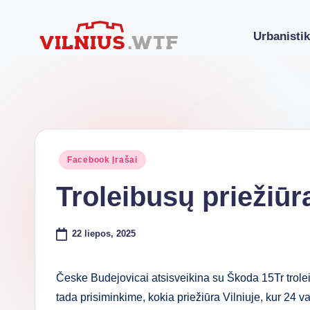
Urbanisti
Skip
to
VI
Komforto
content
zona
L
nesibaigia
N
ties
buto
I
Posted
Facebook Įrašai
durimis
in
U
Troleibusų priežiūr
S.
22 liepos, 2025
W
T
Česke Budejovicai atsisveikina su Škoda 15Tr troleibu
F
tada prisiminkime, kokia priežiūra Vilniuje, kur 24 v