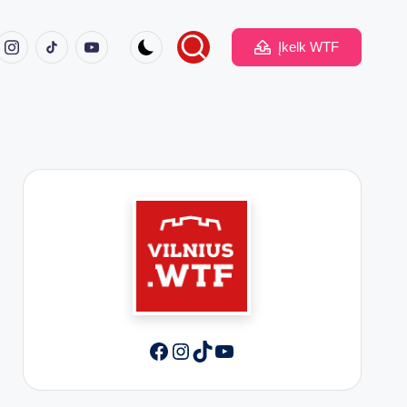
ook
Instagram
TikTok
Youtube
Įkelk WTF
Facebook
Instagram
TikTok
YouTube