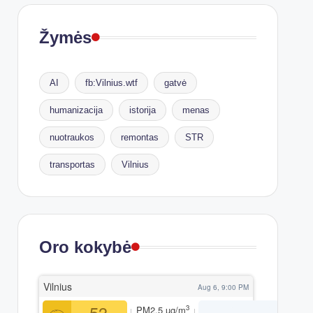
Žymės
AI
fb:Vilnius.wtf
gatvė
humanizacija
istorija
menas
nuotraukos
remontas
STR
transportas
Vilnius
Oro kokybė
Vilnius
Aug 6, 9:00 PM
53
3
PM2.5
µg/m