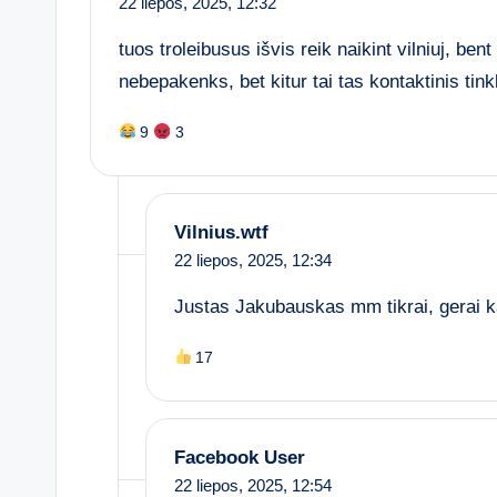
22 liepos, 2025,
12:32
tuos troleibusus išvis reik naikint vilniuj, be
nebepakenks, bet kitur tai tas kontaktinis tink
9
3
Vilnius.wtf
22 liepos, 2025,
12:34
Justas Jakubauskas mm tikrai, gerai k
17
Facebook User
22 liepos, 2025,
12:54