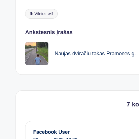
fb:Vilnius.wtf
Tags:
Post
Ankstesnis įrašas
navigation
Naujas dviračiu takas Pramones g.
7 k
Facebook User