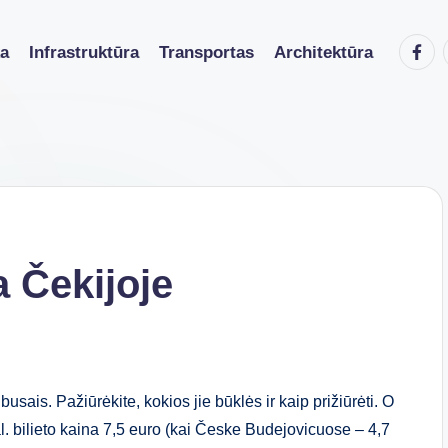
Faceb
ka
Infrastruktūra
Transportas
Architektūra
a Čekijoje
sais. Pažiūrėkite, kokios jie būklės ir kaip prižiūrėti. O
al. bilieto kaina 7,5 euro (kai Česke Budejovicuose – 4,7