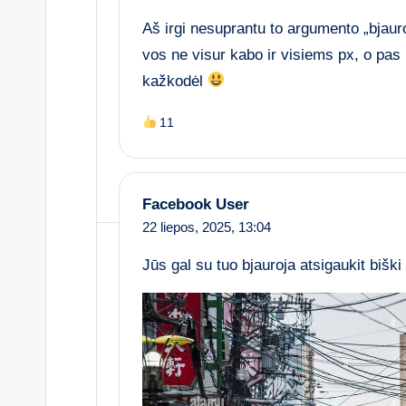
Aš irgi nesuprantu to argumento „bjauro
vos ne visur kabo ir visiems px, o pas m
kažkodėl
11
Facebook User
22 liepos, 2025,
13:04
Jūs gal su tuo bjauroja atsigaukit biški