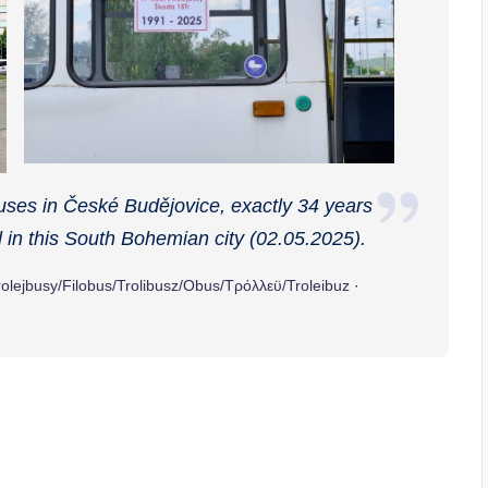
buses in České Budějovice, exactly 34 years
d in this South Bohemian city (02.05.2025).
rolejbusy/Filobus/Trolibusz/Obus/Τρόλλεϋ/Troleibuz
·