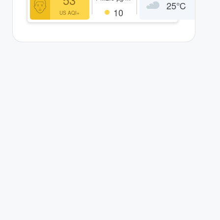
25
℃
10
US AQI+