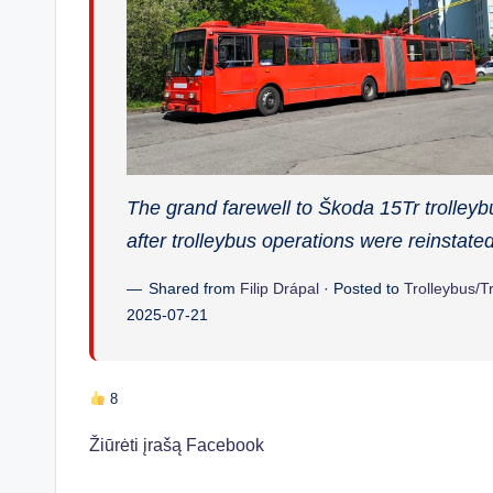
The grand farewell to Škoda 15Tr trolley
after trolleybus operations were reinstate
Shared from
Filip Drápal
· Posted to
Trolleybus/T
2025-07-21
8
Žiūrėti įrašą Facebook