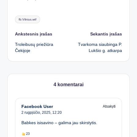
Tags:
fb:Vilnius.wtf
Post
Ankstesnis įrašas
Sekantis įrašas
Troleibusų priežiūra
Tvarkoma siaubinga P.
navigation
Čekijoje
Lukšio g. atkarpa
4 komentarai
Facebook User
Atsakyti
2 rugpjūčio, 2025,
12:20
Babkes isisavino – galima jau skirstytis.
23