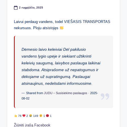
2 rugpjūčio, 2025
Laivui perdaug vandens, todel VIEŠASIS TRANSPORTAS
nekursuos. Ploju atsistojęs
Dėmesio laivo keleiviai Dėl pakilusio
vandens lygio upėje ir siekiant užtikrinti
keleivių saugumą, laivybos paslauga laikinai
stabdoma. Atsiprašome už nepatogumus ir
dėkojame už supratingumą. Paslaugai
atsinaujinus, nedelsdami informuosime.
Shared from
JUDU – Susisiekimo paslaugos
·
2025-
08-02
76
2
149
1
1
Žiūrėti įrašą Facebook