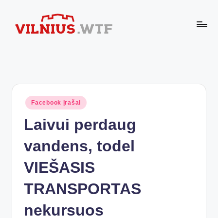
Skip
to
VI
content
Komforto
zona
L
nesibaigia
N
ties
buto
I
durimis
Posted
Facebook Įrašai
U
in
Laivui perdaug
S.
W
vandens, todel
T
VIEŠASIS
F
TRANSPORTAS
nekursuos