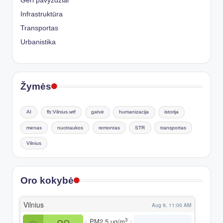
Geri pavyzdžiai
Infrastruktūra
Transportas
Urbanistika
Žymės
AI
fb:Vilnius.wtf
gatvė
humanizacija
istorija
menas
nuotraukos
remontas
STR
transportas
Vilnius
Oro kokybė
Vilnius
Aug 9, 11:00 AM
3
PM2.5
µg/m