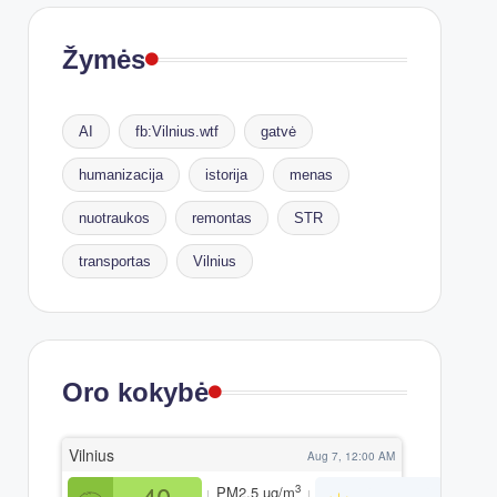
Žymės
AI
fb:Vilnius.wtf
gatvė
humanizacija
istorija
menas
nuotraukos
remontas
STR
transportas
Vilnius
Oro kokybė
Vilnius
Aug 7, 12:00 AM
40
3
PM2.5
µg/m