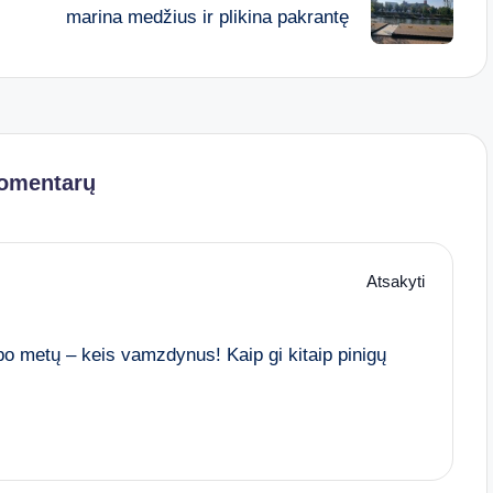
marina medžius ir plikina pakrantę
komentarų
Atsakyti
po metų – keis vamzdynus! Kaip gi kitaip pinigų