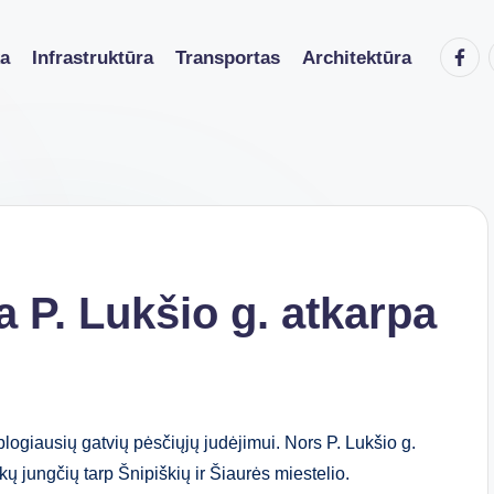
Faceb
ka
Infrastruktūra
Transportas
Architektūra
 P. Lukšio g. atkarpa
logiausių gatvių pėsčiųjų judėjimui. Nors P. Lukšio g.
ų jungčių tarp Šnipiškių ir Šiaurės miestelio.