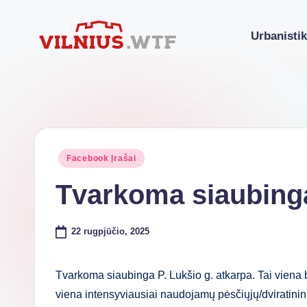
Urbanisti
Skip
to
VI
Komforto
content
zona
L
nesibaigia
N
ties
buto
I
Posted
Facebook Įrašai
durimis
in
U
Tvarkoma siaubinga
S.
22 rugpjūčio, 2025
W
T
Tvarkoma siaubinga P. Lukšio g. atkarpa. Tai viena b
F
viena intensyviausiai naudojamų pėsčiųjų/dviratinink