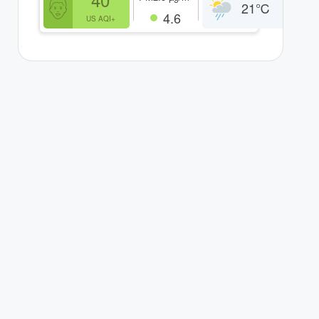
21
℃
4.6
US AQI+