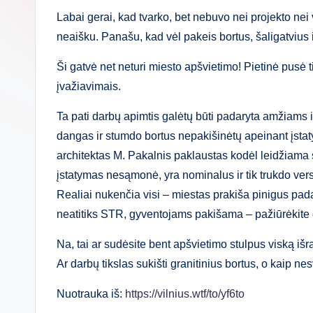
Labai gerai, kad tvarko, bet nebuvo nei projekto nei
neaišku. Panašu, kad vėl pakeis bortus, šaligatvius
Ši gatvė net neturi miesto apšvietimo! Pietinė pusė t
įvažiavimais.
Ta pati darbų apimtis galėtų būti padaryta amžiams ir
dangas ir stumdo bortus nepakišinėtų apeinant įstat
architektas M. Pakalnis paklaustas kodėl leidžiama st
įstatymas nesąmonė, yra nominalus ir tik trukdo vers
Realiai nukenčia visi – miestas prakiša pinigus pada
neatitiks STR, gyventojams pakišama – pažiūrėkite 
Na, tai ar sudėsite bent apšvietimo stulpus viską išr
Ar darbų tikslas sukišti granitinius bortus, o kaip n
Nuotrauka iš:
https://vilnius.wtf/to/yf6to