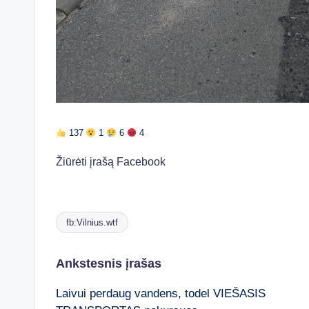
137
1
6
4
Žiūrėti įrašą Facebook
fb:Vilnius.wtf
Tags:
Post
Ankstesnis įrašas
Laivui perdaug vandens, todel VIEŠASIS
navigation