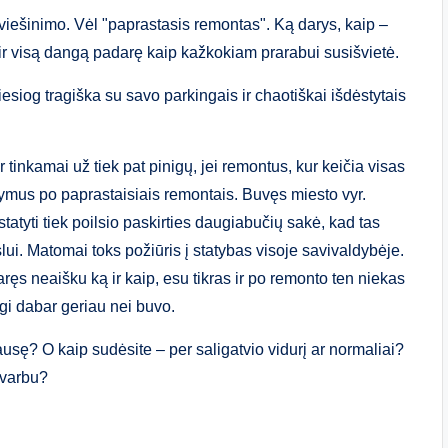
 viešinimo. Vėl "paprastasis remontas". Ką darys, kaip –
 ir visą dangą padarę kaip kažkokiam prarabui susišvietė.
iesiog tragiška su savo parkingais ir chaotiškai išdėstytais
 tinkamai už tiek pat pinigų, jei remontus, kur keičia visas
ymus po paprastaisiais remontais. Buvęs miesto vyr.
atyti tiek poilsio paskirties daugiabučių sakė, kad tas
lui. Matomai toks požiūris į statybas visoje savivaldybėje.
ręs neaišku ką ir kaip, esu tikras ir po remonto ten niekas
gi dabar geriau nei buvo.
ausę? O kaip sudėsite – per saligatvio vidurį ar normaliai?
esvarbu?