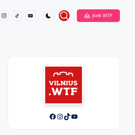
ook
Instagram
TikTok
Youtube
Įkelk WTF
Facebook
Instagram
TikTok
YouTube