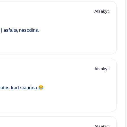
Atsakyti
 į asfaltą nesodins.
Atsakyti
matos kad siaurina
Atsakyti